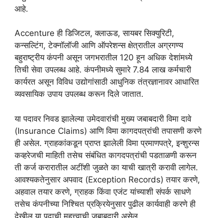
आहे.
Accenture ही डिजिटल, क्लाऊड, सायबर सिक्युरिटी,
कन्सल्टिंग, टेक्नॉलॉजी आणि ऑपरेशन्स क्षेत्रातील अग्रगण्य
बहुराष्ट्रीय कंपनी असून जगभरातील 120 हून अधिक देशांमध्ये
तिची सेवा उपलब्ध आहे. कंपनीमध्ये सुमारे 7.84 लाख कर्मचारी
कार्यरत असून विविध उद्योगांसाठी आधुनिक तंत्रज्ञानावर आधारित
व्यवसायिक उपाय उपलब्ध करून दिले जातात.
या पदावर निवड झालेल्या उमेदवारांची मुख्य जबाबदारी विमा दावे
(Insurance Claims) आणि विमा कागदपत्रांची तपासणी करणे
ही असेल. ग्राहकांकडून प्राप्त झालेली विमा प्रमाणपत्रे, इन्शुरन्स
कव्हरेजची माहिती तसेच संबंधित कागदपत्रांची पडताळणी करून
ती कर्ज करारातील अटींशी जुळते का याची खात्री करावी लागेल.
आवश्यकतेनुसार अपवाद (Exception Records) तयार करणे,
अहवाल तयार करणे, ग्राहक किंवा एजंट यांच्याशी संपर्क साधणे
तसेच कंपनीच्या निश्चित प्रक्रियेनुसार पुढील कार्यवाही करणे ही
देखील या पदाची महत्त्वाची जबाबदारी असेल.