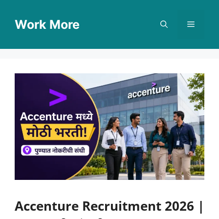
Skip
to
Work More
Menu
content
Accenture Recruitment 2026 |