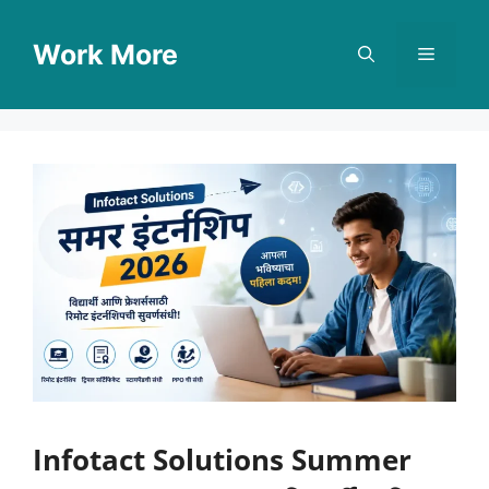
Skip
to
Work More
Menu
content
Infotact Solutions Summer