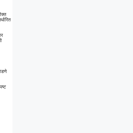
िक्त
र्धारित
ार
ी
ोडणे
पष्ट