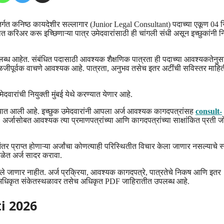
गत कनिष्ठ कायदेशीर सल्लागार (Junior Legal Consultant) पदाच्या एकूण 04 र
त करिअर करू इच्छिणाऱ्या पात्र उमेदवारांसाठी ही चांगली संधी असून इच्छुकांनी नि
ब्ध आहेत. संबंधित पदासाठी आवश्यक शैक्षणिक पात्रता ही पदाच्या आवश्यकतेनुस
ाळजीपूर्वक वाचणे आवश्यक आहे. पात्रता, अनुभव तसेच इतर अटींची सविस्तर माहित
दवारांची नियुक्ती मुंबई येथे करण्यात येणार आहे.
वण्यात आली आहे. इच्छुक उमेदवारांनी आपला अर्ज आवश्यक कागदपत्रांसह
consult-
 अर्जासोबत आवश्यक त्या प्रमाणपत्रांच्या आणि कागदपत्रांच्या साक्षांकित प्रती ज
तर प्राप्त होणाऱ्या अर्जांचा कोणत्याही परिस्थितीत विचार केला जाणार नसल्याचे स्
वेळेत अर्ज सादर करावा.
धरले जाणार नाहीत. अर्ज प्रक्रिया, आवश्यक कागदपत्रे, पात्रतेचे निकष आणि इतर
या अधिकृत संकेतस्थळावर तसेच अधिकृत PDF जाहिरातीत उपलब्ध आहे.
ti 2026