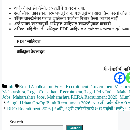
अर्ज ऑनलाईन (ई-मेल) पद्धतीने सादर करावा.
अर्जासोबत आवश्यक प्रमाणपत्रे व कागदपत्रांच्या साक्षांकित प्रती जोडाव
अंतिम तारखेनंतर प्राप्त झालेल्या अर्जांचा विचार केला जाणार नाही.
अर्ज सादर करण्यापूर्वी अधिकृत जाहिरात काळजीपूर्वक वाचावी.
अधिक माहितीसाठी अधिकृत PDF जाहिरात व संकेतस्थळाचा संदर्भ घ्यावा
PDF जाहिरात
अधिकृत वेबसाईट
ही नोकरीची माह
Categories
Tags
Job
Email Application
,
Fresh Recruitment
,
Government Vacancy
Maharashtra
,
Legal Consultant Recruitment
,
Legal Jobs India
,
Maha 
Jobs
,
Maharashtra Jobs
,
Maharashtra RERA Recruitment 2026
,
Mumb
Sangli Urban Co-Op Bank Recruitment 2026 | सांगली अर्बन बँकेत 9 ज
BRO Recruitment 2026 | १०वी, १२वी उत्तीर्णांसाठी 899 पदांची भरती; ४ 
Search
Search