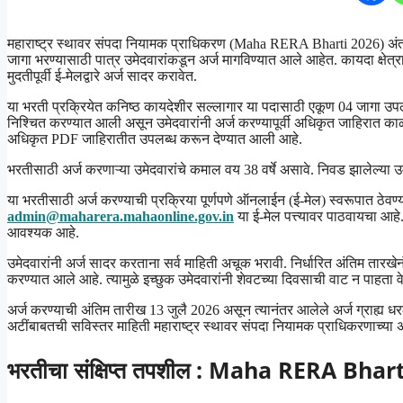
महाराष्ट्र स्थावर संपदा नियामक प्राधिकरण (Maha RERA Bharti 2026) अंतर्
जागा भरण्यासाठी पात्र उमेदवारांकडून अर्ज मागविण्यात आले आहेत. कायदा क्षेत्रा
मुदतीपूर्वी ई-मेलद्वारे अर्ज सादर करावेत.
या भरती प्रक्रियेत कनिष्ठ कायदेशीर सल्लागार या पदासाठी एकूण 04 जागा उपल
निश्चित करण्यात आली असून उमेदवारांनी अर्ज करण्यापूर्वी अधिकृत जाहिरात क
अधिकृत PDF जाहिरातीत उपलब्ध करून देण्यात आली आहे.
भरतीसाठी अर्ज करणाऱ्या उमेदवारांचे कमाल वय 38 वर्षे असावे. निवड झालेल्या उमे
या भरतीसाठी अर्ज करण्याची प्रक्रिया पूर्णपणे ऑनलाईन (ई-मेल) स्वरूपात ठे
admin@maharera.mahaonline.gov.in
या ई-मेल पत्त्यावर पाठवायचा आहे.
आवश्यक आहे.
उमेदवारांनी अर्ज सादर करताना सर्व माहिती अचूक भरावी. निर्धारित अंतिम तारखेनं
करण्यात आले आहे. त्यामुळे इच्छुक उमेदवारांनी शेवटच्या दिवसाची वाट न पाहता 
अर्ज करण्याची अंतिम तारीख 13 जुलै 2026 असून त्यानंतर आलेले अर्ज ग्राह्य 
अटींबाबतची सविस्तर माहिती महाराष्ट्र स्थावर संपदा नियामक प्राधिकरणाच्
भरतीचा संक्षिप्त तपशील : Maha RERA Bhar