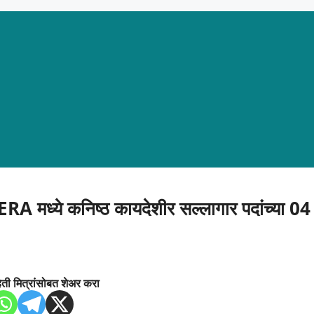
मध्ये कनिष्ठ कायदेशीर सल्लागार पदांच्या 04
िती मित्रांसोबत शेअर करा