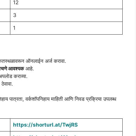
12
3
1
ेतस्थळावरून ऑनलाईन अर्ज करावा.
वाचणे आवश्यक
आहे.
 अपलोड कराव्या.
ठेवावा.
डनिहाय पात्रता, वर्कशॉपनिहाय माहिती आणि निवड प्रक्रिया उपलब्ध
https://shorturl.at/TwjRS