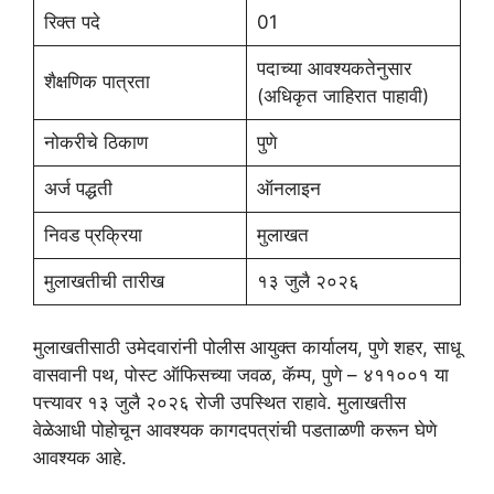
रिक्त पदे
01
पदाच्या आवश्यकतेनुसार
शैक्षणिक पात्रता
(अधिकृत जाहिरात पाहावी)
नोकरीचे ठिकाण
पुणे
अर्ज पद्धती
ऑनलाइन
निवड प्रक्रिया
मुलाखत
मुलाखतीची तारीख
१३ जुलै २०२६
मुलाखतीसाठी उमेदवारांनी पोलीस आयुक्त कार्यालय, पुणे शहर, साधू
वासवानी पथ, पोस्ट ऑफिसच्या जवळ, कॅम्प, पुणे – ४११००१ या
पत्त्यावर १३ जुलै २०२६ रोजी उपस्थित राहावे. मुलाखतीस
वेळेआधी पोहोचून आवश्यक कागदपत्रांची पडताळणी करून घेणे
आवश्यक आहे.