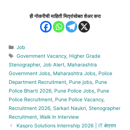
ही नोकरीची माहिती मित्रांसोबत शेअर करा
Categories
Job
Tags
Government Vacancy
,
Higher Grade
Stenographer
,
Job Alert
,
Maharashtra
Government Jobs
,
Maharashtra Jobs
,
Police
Department Recruitment
,
Pune jobs
,
Pune
Police Bharti 2026
,
Pune Police Jobs
,
Pune
Police Recruitment
,
Pune Police Vacancy
,
Recruitment 2026
,
Sarkari Naukri
,
Stenographer
Recruitment
,
Walk In Interview
Kaspro Solutions Internship 2026 | IT क्षेत्रात