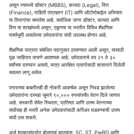
असून त्यामध्ये डॉक्टर (MBBS), कायदा (Legal), वित्त
(Finance), माहिती तंत्रज्ञान (IT) आणि ऑटोमोबाईल अभियंता
या विभागांचा समावेश आहे. सर्वाधिक जागा डॉक्टर, कायदा आणि
वित्त या शाखांमध्ये असून, एकूणच या भरतीत विविध शैक्षणिक
पार्श्वभूमी असलेल्या उमेदवारांना संधी उपलब्ध होणार आहे.
शैक्षणिक पात्रता संबंधित पदानुसार ठरवण्यात आली असून, यासाठी
मूळ जाहिरात वाचणे आवश्यक आहे. उमेदवाराचे वय २१ ते ३०
वर्षांच्या दरम्यान असावे, मात्र आरक्षित प्रवर्गासाठी शासनाने दिलेली
सवलत लागू असेल.
पगाराच्या बाबतीतही ही नोकरी आकर्षक असून निवड झालेल्या
उमेदवारांना दरमहा सुमारे ९०,००० रुपयांपर्यंत वेतन दिले जाणार
आहे. सरकारी सेवेत स्थिरता, प्रतिष्ठा आणि उत्तम वेतनाच्या
संधीसह ही भरती अनेक उमेदवारांसाठी करिअर घडवण्याची उत्तम
संधी ठरू शकते.
अर्ज शुल्कासंदर्भात बोलायचं झाल्यास, SC, ST, PwBD आणि