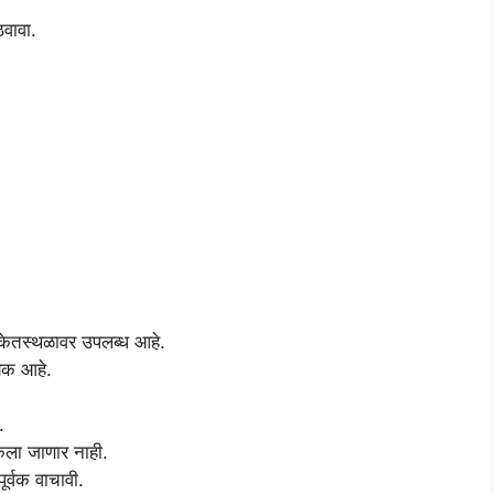
ठवावा.
ंकेतस्थळावर उपलब्ध आहे.
यक आहे.
.
 केला जाणार नाही.
र्वक वाचावी.