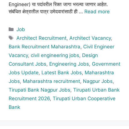
Engineer) या पदांवरील रिक्त जागा भरल्या जाणार आहेत.
संबंधित क्षेत्रातील पात्र उमेदवारांसाठी ही …
Read more
Categories
Job
Tags
Architect Recruitment
,
Architect Vacancy
,
Bank Recruitment Maharashtra
,
Civil Engineer
Vacancy
,
civil engineering jobs
,
Design
Consultant Jobs
,
Engineering Jobs
,
Government
Jobs Update
,
Latest Bank Jobs
,
Maharashtra
Jobs
,
Maharashtra recruitment
,
Nagpur Jobs
,
Tirupati Bank Nagpur Jobs
,
Tirupati Urban Bank
Recruitment 2026
,
Tirupati Urban Cooperative
Bank