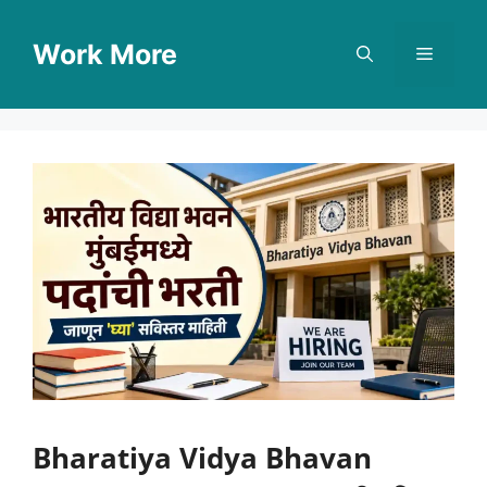
Skip
to
Work More
Menu
content
Bharatiya Vidya Bhavan